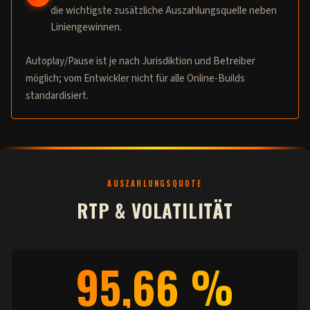
die wichtigste zusätzliche Auszahlungsquelle neben
Liniengewinnen.
Autoplay/Pause ist je nach Jurisdiktion und Betreiber
möglich; vom Entwickler nicht für alle Online-Builds
standardisiert.
AUSZAHLUNGSQUOTE
RTP & VOLATILITÄT
95,66 %