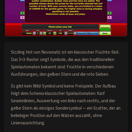
Sizzling Hot von Novomatic ist ein klassischer Früchte-Slot.
Das 5×3-Raster zeigt Symbole, die aus den traditionellen
Spielautomaten bekannt sind: Früchte in verschiedenen
Ausführungen, den gelben Stern und die rote Sieben.
Es gibt kein Wild-Symbol und keine Freispiele. Der Aufbau
folgt dem Schema klassischer Spielautomaten: fünf
Gewinnlinien, Auswertung von links nach rechts, und der
gelbe Stern als einziges Sondersymbol — ein Scatter, der an
beliebiger Position auf den Walzen auszahlt, ohne
Linienausrichtung.