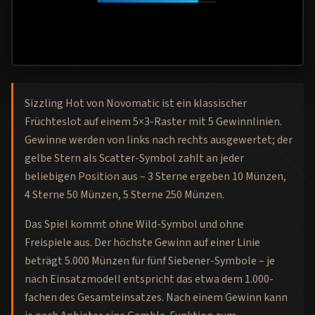
Sizzling Hot von Novomatic ist ein klassischer
Früchteslot auf einem 5×3-Raster mit 5 Gewinnlinien.
Gewinne werden von links nach rechts ausgewertet; der
gelbe Stern als Scatter-Symbol zahlt an jeder
beliebigen Position aus – 3 Sterne ergeben 10 Münzen,
4 Sterne 50 Münzen, 5 Sterne 250 Münzen.
Das Spiel kommt ohne Wild-Symbol und ohne
Freispiele aus. Der höchste Gewinn auf einer Linie
beträgt 5.000 Münzen für fünf Siebener-Symbole – je
nach Einsatzmodell entspricht das etwa dem 1.000-
fachen des Gesamteinsatzes. Nach einem Gewinn kann