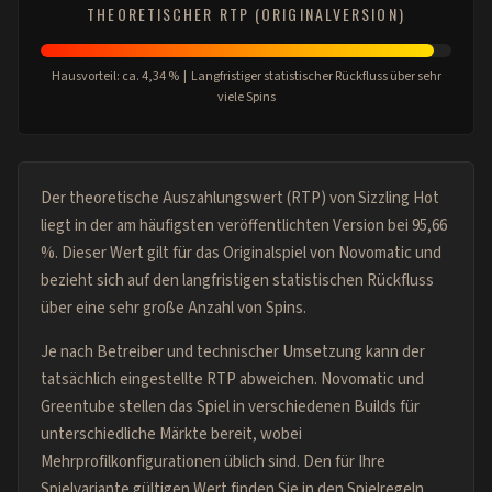
THEORETISCHER RTP (ORIGINALVERSION)
Hausvorteil: ca. 4,34 % | Langfristiger statistischer Rückfluss über sehr
viele Spins
Der theoretische Auszahlungswert (RTP) von Sizzling Hot
liegt in der am häufigsten veröffentlichten Version bei 95,66
%. Dieser Wert gilt für das Originalspiel von Novomatic und
bezieht sich auf den langfristigen statistischen Rückfluss
über eine sehr große Anzahl von Spins.
Je nach Betreiber und technischer Umsetzung kann der
tatsächlich eingestellte RTP abweichen. Novomatic und
Greentube stellen das Spiel in verschiedenen Builds für
unterschiedliche Märkte bereit, wobei
Mehrprofilkonfigurationen üblich sind. Den für Ihre
Spielvariante gültigen Wert finden Sie in den Spielregeln