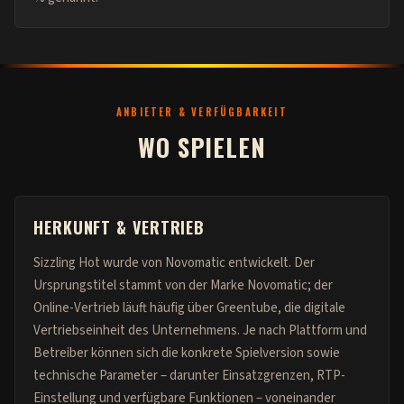
ANBIETER & VERFÜGBARKEIT
WO SPIELEN
HERKUNFT & VERTRIEB
Sizzling Hot wurde von Novomatic entwickelt. Der
Ursprungstitel stammt von der Marke Novomatic; der
Online-Vertrieb läuft häufig über Greentube, die digitale
Vertriebseinheit des Unternehmens. Je nach Plattform und
Betreiber können sich die konkrete Spielversion sowie
technische Parameter – darunter Einsatzgrenzen, RTP-
Einstellung und verfügbare Funktionen – voneinander