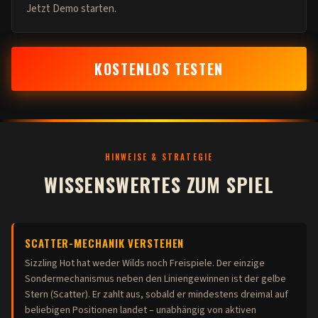
Jetzt Demo starten.
KOSTENLOS TESTEN
HINWEISE & STRATEGIE
WISSENSWERTES ZUM SPIEL
SCATTER-MECHANIK VERSTEHEN
Sizzling Hot hat weder Wilds noch Freispiele. Der einzige
Sondermechanismus neben den Liniengewinnen ist der gelbe
Stern (Scatter). Er zahlt aus, sobald er mindestens dreimal auf
beliebigen Positionen landet – unabhängig von aktiven