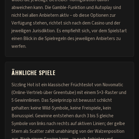
abweichen kann. Die Gamble-Funktion und Autoplay sind
nicht bei allen Anbietern aktiv – ob diese Optionen zur
Verfügung stehen, richtet sich nach dem Casino und der
jeweiligen Jurisdiktion. Es empfiehlt sich, vor dem Spielstart
einen Blick in die Spielregeln des jeweiligen Anbieters zu
werfen.
ÄHNLICHE SPIELE
Sizzling Hot ist ein klassischer Früchteslot von Novomatic
(Online-Vertrieb über Greentube) mit einem 5×3-Raster und
5 Gewinnlinien. Das Spielprinzip ist bewusst schlicht
gehalten: keine Wild-Symbole, keine Freispiele, kein
Bonusspiel. Gewinne entstehen durch 3 bis 5 gleiche
Symbole von links nach rechts auf aktiven Linien; der gelbe
Stern als Scatter zahlt unabhängig von der Walzenposition